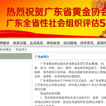
牌建设
政策法规
会员风采
单耗标准
知识园地
供求资讯
新闻
协会概况
>>
协会简介
协会简介
广东省黄金协会是由全省黄金及其它贵金属(银、铂、
探、采冶、科研、设计、教学、黄金珠宝制品加工、营销
集群、地市相关行业协会、商会自愿参加的具有法人资格
业性、自律性、非营利性的社团组织。
广东省黄金协会于1994年2月正式成立，由广东省
工艺美术总公司联合发起，经中国人民银行广东分行和省
登记注册。
协会的业务范围：
1、宣传贯彻党和政府有关本行业的方针、政策、法规
加强会员和行业自律，促进会员诚信经营;反映会员要求