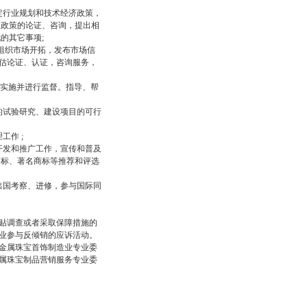
定行业规划和技术经济政策，
的政策的论证、咨询，提出相
的其它事项;
组织市场开拓，发布市场信
估论证、认证，咨询服务，
彻实施并进行监督。指导、帮
的试验研究、建设项目的可行
工作 ;
开发和推广工作，宣传和普及
商标、著名商标等推荐和评选
出国考察、进修，参与国际同
补贴调查或者采取保障措施的
业参与反倾销的应诉活动。
金属珠宝首饰制造业专业委
属珠宝制品营销服务专业委