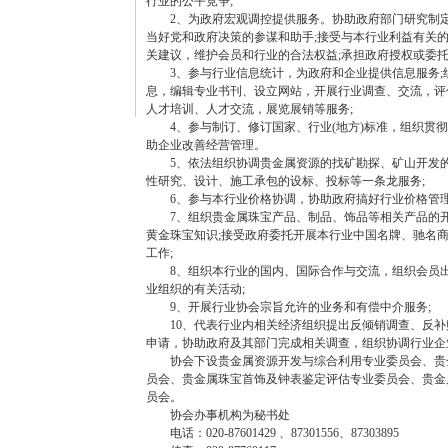
行业的公平竞争;
2、为政府宏观调控提供服务。协助政府部门研究制
当好党和政府决策的参谋和助手;接受与本行业利益有关
关建议，维护会员和行业的合法权益;承担政府授权或委托
3、参与行业信息统计，为政府和企业提供信息服务;
息，编辑专业书刊、设立网站，开展行业调查、交流，评
人才培训、人才交流，展览展销等服务;
4、参与制订、修订国家、行业(地方)标准，组织贯
助企业改善经营管理。
5、依法组织协调贵金属资源的找矿勘探、矿山开发
性研究、设计、施工承包的设标、投标等一条龙服务;
6、参与本行业价格协调，协助政府搞好行业价格管理
7、组织贵金属珠宝产品、制品、饰品等相关产品的
黄金珠宝知识;接受政府委托开展本行业中国名牌、驰名
工作;
8、组织本行业的国内、国际合作与交流，组织会员
业组织的有关活动;
9、开展行业协会宗旨允许的业务和有偿中介服务;
10、代表行业内相关经济组织提出反倾销调查、反
申请，协助政府及其部门完成相关调查，组织协调行业企
协会下设贵金属资源开发与综合利用专业委员会、贵
员会、贵金属珠宝首饰及钟表鉴定评估专业委员会、贵金
员会。
协会办事机构为秘书处
电话：020-87601429 、87301556、87303895