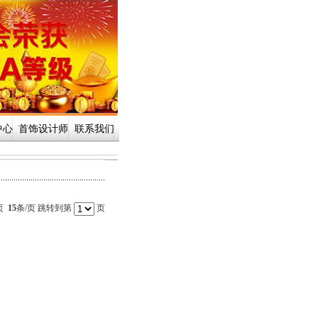
中心
首饰设计师
联系我们
页
15
条/页 跳转到第
页