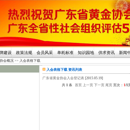
牌建设
政策法规
会员风采
单耗标准
知识园地
供求资讯
新闻
协会概况
>>
入会表格下载
入会表格下载 资讯列表
广东省黄金协会入会登记表
[2015.05.19]
共
1
条
首页 上一页
下一页 尾页
页次：
1
/1