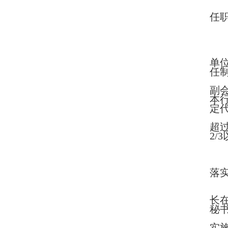
任
单
任
副
本
定
超
2
落实
长
秘
实