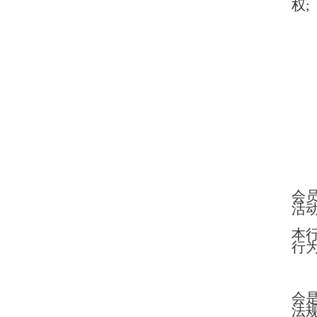
权;
会
活
本
行
会
法