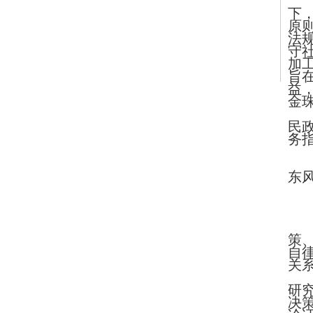
下
原
法
守
加
旨
益
金
民
务
东风
策
自
关
研
决