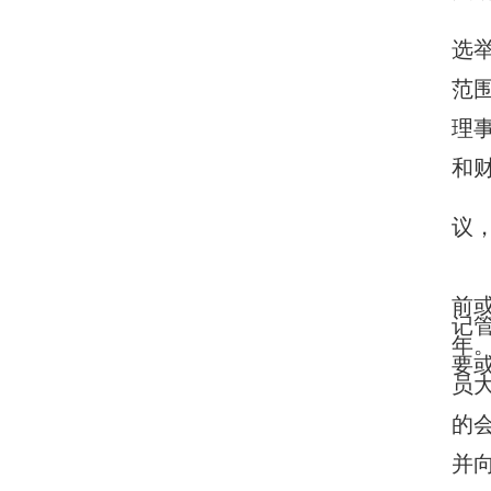
选举
范
理
和财
议
前
记
年
要
员
的
并