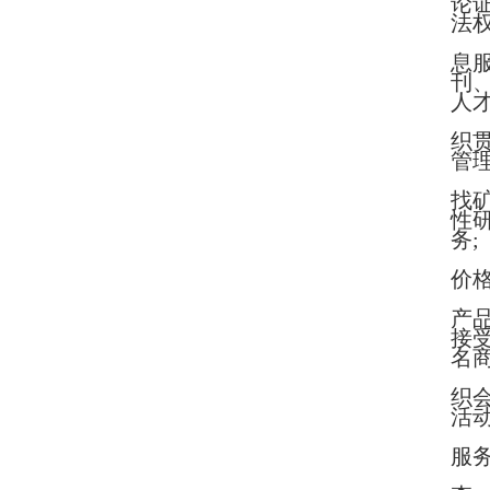
论
法
息
刊
人
织
管
找
性
务;
价格
产
接
名
织
活动
服务