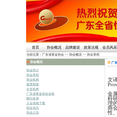
首页
协会概况
品牌建设
政策法规
会员风采
当前位置：
广东省黄金协会
>>
协会概况
>>
协会章程
协会概况
广东
协会简介
协会章程
文译名
协会机构
Pr
规章制度
分支机构
金
广东省黄金协会会歌
科
顾问名单
理
入会表格下载
商
协会动态
性
协会公告