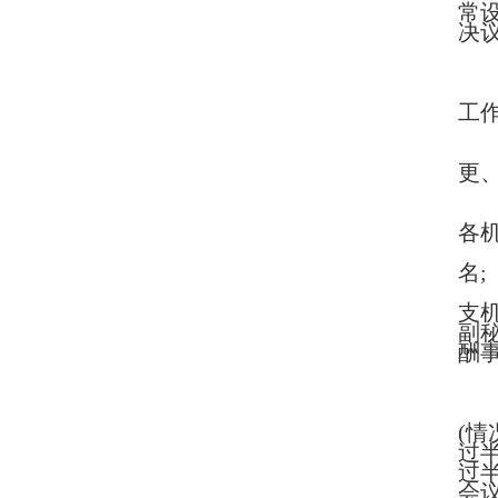
常
决
工作
更
各
名;
支
副
酬事
(
过
过
会