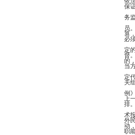
依
保
务
员
算
必
定
督
的
当
定
关
例
上
排
术
外
动
职