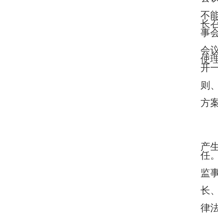
不
长
事
会
使
开
则
方案
产
任
监
长
律法